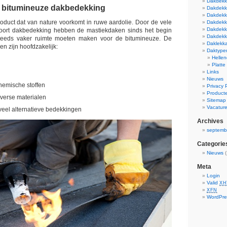
Dakdekke
 bitumineuze dakbedekking
Dakdekk
Dakdekke
roduct dat van nature voorkomt in ruwe aardolie. Door de vele
Dakdekke
Dakdekke
soort dakbedekking hebben de mastiekdaken sinds het begin
Dakdekke
teeds vaker ruimte moeten maken voor de bitumineuze. De
Daklekk
n zijn hoofdzakelijk:
Daktype
Helle
Platte
Links
Nieuws
hemische stoffen
Privacy 
Product
iverse materialen
Sitemap
Vacatur
eel alternatieve bedekkingen
Archives
septemb
Categorie
Nieuws
(
Meta
Login
Valid
XH
XFN
WordPre