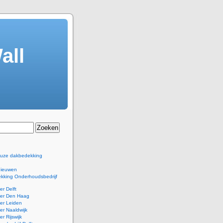
all
euze dakbedekking
nieuwen
kking Onderhoudsbedrijf
r Delft
er Den Haag
er Leiden
r Naaldwijk
r Rijswijk