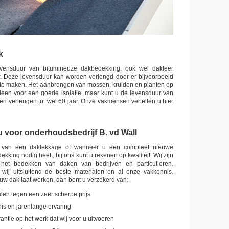
k
evensduur van bitumineuze dakbedekking, ook wel dakleer
r. Deze levensduur kan worden verlengd door er bijvoorbeeld
 te maken. Het aanbrengen van mossen, kruiden en planten op
alleen voor een goede isolatie, maar kunt u de levensduur van
n verlengen tot wel 60 jaar. Onze vakmensen vertellen u hier
 voor onderhoudsbedrijf B. vd Wall
t van een daklekkage of wanneer u een compleet nieuwe
king nodig heeft, bij ons kunt u rekenen op kwaliteit. Wij zijn
 het bedekken van daken van bedrijven en particulieren.
 wij uitsluitend de beste materialen en al onze vakkennis.
w dak laat werken, dan bent u verzekerd van:
len tegen een zeer scherpe prijs
is en jarenlange ervaring
rantie op het werk dat wij voor u uitvoeren