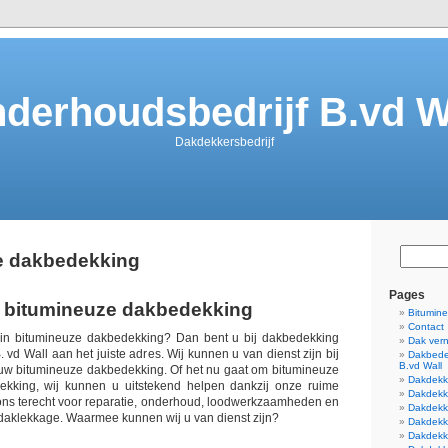
derhoudsbedrijf B.vd W
Dakdekkersbedrijf
e dakbedekking
Pages
n bitumineuze dakbedekking
Bitumin
Contact
 in bitumineuze dakbedekking? Dan bent u bij dakbedekking
Dak ver
 vd Wall aan het juiste adres. Wij kunnen u van dienst zijn bij
Dakbede
B.vd Wall
uw bitumineuze dakbedekking. Of het nu gaat om bitumineuze
Dakdekke
dekking, wij kunnen u uitstekend helpen dankzij onze ruime
Dakdekk
j ons terecht voor reparatie, onderhoud, loodwerkzaamheden en
Dakdekk
 daklekkage. Waarmee kunnen wij u van dienst zijn?
Dakdekke
Dakdekke