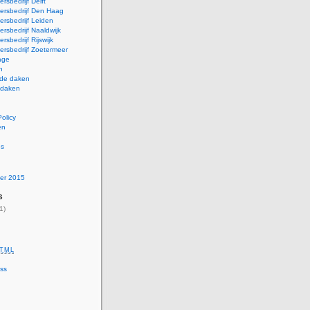
rsbedrijf Delft
ersbedrijf Den Haag
rsbedrijf Leiden
rsbedrijf Naaldwijk
rsbedrijf Rijswijk
rsbedrijf Zoetermeer
age
n
nde daken
 daken
Policy
en
es
er 2015
s
1)
TML
ss