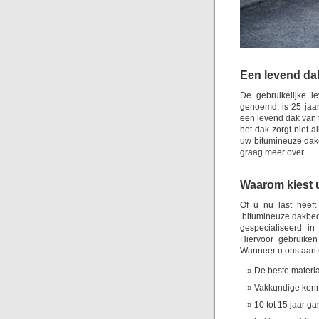
Een levend da
De gebruikelijke l
genoemd, is 25 jaa
een levend dak van
het dak zorgt niet 
uw bitumineuze dake
graag meer over.
Waarom kiest u
Of u nu last heef
bitumineuze dakbedek
gespecialiseerd in
Hiervoor gebruiken
Wanneer u ons aan u
De beste materia
Vakkundige kenn
10 tot 15 jaar ga