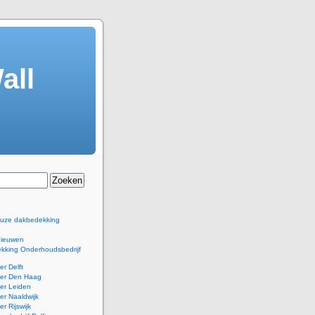
all
euze dakbedekking
nieuwen
kking Onderhoudsbedrijf
r Delft
er Den Haag
er Leiden
r Naaldwijk
r Rijswijk