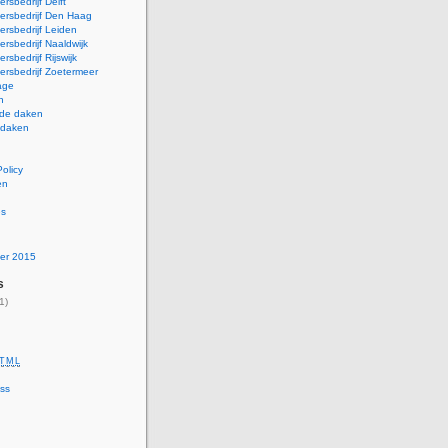
rsbedrijf Delft
ersbedrijf Den Haag
rsbedrijf Leiden
rsbedrijf Naaldwijk
rsbedrijf Rijswijk
rsbedrijf Zoetermeer
age
n
nde daken
 daken
Policy
en
es
er 2015
s
1)
TML
ss