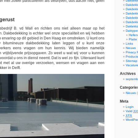
r met zowel particulieren als bedrijven, dus aarzel niet; geen
Dakdekke
Dakdekk
Dakdekke
Dakdekke
Dakdekke
gerust
Dakdekke
Daklekk
sbedrijf B. vd Wall en richten ons niet alleen maar op het
Daktype
 Dakbedekking is echter wel onze specialiteit en wij hebben
Helle
en ervaring op dit gebied in Den Haag en omstreken. U kunt ons
Platte
w bitumineuze dakbedekking laten leggen of u kunt onze
Links
rkers eens vragen om hun kennis. Wij bieden namelijk
Nieuws
Privacy 
 vrijblijvende prijsopgaven. Zo weet u wat wij voor u kunnen
Product
oordat u ons in dienst neemt. Dat is wel zo fijn. Uiteraard kunt
Sitemap
cht met al uw overige verzoeken, wensen en vragen aan een
Vacatur
ker in Delft.
Archives
septemb
Categorie
Nieuws
(
Meta
Login
Valid
XH
XFN
WordPre