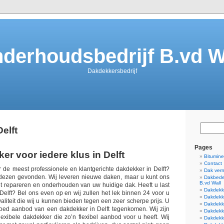
derhoudsbedrijf B.vd W
Dakdekkersbedrijf
elft
Pages
r voor iedere klus in Delft
Bitumin
Contact
 de meest professionele en klantgerichte dakdekker in Delft?
Dak ver
 dezen gevonden. Wij leveren nieuwe daken, maar u kunt ons
Dakbede
B.vd Wall
et repareren en onderhouden van uw huidige dak. Heeft u last
Dakdekke
Delft? Bel ons even op en wij zullen het lek binnen 24 voor u
Dakdekk
waliteit die wij u kunnen bieden tegen een zeer scherpe prijs. U
Dakdekk
 goed aanbod van een dakdekker in Delft tegenkomen. Wij zijn
Dakdekke
exibele dakdekker die zo’n flexibel aanbod voor u heeft. Wij
Dakdekke