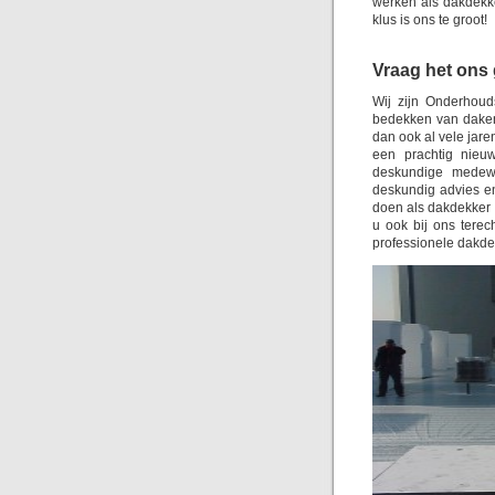
werken als dakdekke
klus is ons te groot!
Vraag het ons 
Wij zijn Onderhoud
bedekken van daken.
dan ook al vele jar
een prachtig nieu
deskundige medewe
deskundig advies en
doen als dakdekker v
u ook bij ons tere
professionele dakdek