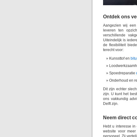
Ontdek ons vee
Aangezien wij een 
leveren ten opzic
verschillende vak
Uiteindelijk is iede
de flexibiliteit bi
terecht voor:
Kunssttof en
bit
Loodwerkzaamh
Spoedreparatie
Onderhoud en re
Dit zijn echter sle
zijn. U kunt het be
ons vakkundig advi
Delft zijn.
Neem direct co
Hebt u interesse in
website voor meer
personeel. Zij verte