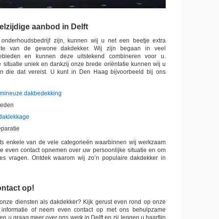
lzijdige aanbod in Delft
onderhoudsbedrijf zijn, kunnen wij u net een beetje extra
hte van de gewone dakdekker. Wij zijn begaan in veel
gebieden en kunnen deze uitstekend combineren voor u.
re situatie uniek en dankzij onze brede oriëntatie kunnen wij u
eden die dat vereist. U kunt in Den Haag bijvoorbeeld bij ons
umineuze dakbedekking
eden
daklekkage
paratie
chts enkele van de vele categorieën waarbinnen wij werkzaam
ste even contact opnemen over uw persoonlijke situatie en om
es vragen. Ontdek waarom wij zo’n populaire dakdekker in
ntact op!
 onze diensten als dakdekker? Kijk gerust even rond op onze
 informatie of neem even contact op met ons behulpzame
llen u graag meer over ons werk in Delft en zij leggen u haarfijn